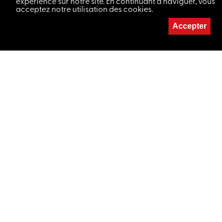
expérience sur notre site. En continuant à naviguer, vous
acceptez notre utilisation des cookies.
Accepter
MAISON DU CONCERT
032 724 21 22
LETTRE D'INFORMATION
Votre adresse de messagerie est uniquement utilisée pour vous
envoyer notre lettre d'information. Vous pouvez à tout moment
utiliser le lien de désabonnement intégré dans chacun de nos
mails.
THÉÂTRE
032 724 21 22
theatre@maisonduconcert.ch